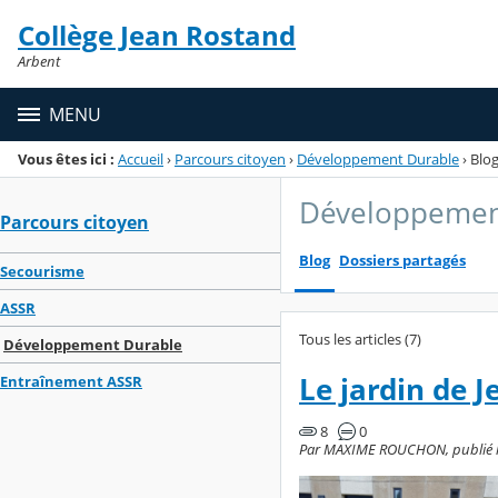
Panneau de gestion des cookies
Collège Jean Rostand
Menu de la rubrique
Contenu
Arbent
MENU
Vous êtes ici :
Accueil
›
Parcours citoyen
›
Développement Durable
›
Blo
Développemen
Parcours citoyen
Blog
Dossiers partagés
Secourisme
ASSR
Tous les articles (7)
Développement Durable
Le jardin de 
Entraînement ASSR
8
0
Par MAXIME ROUCHON, publié le 