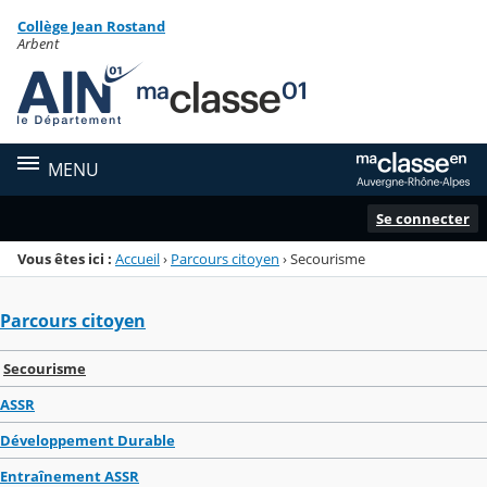
Panneau de gestion des cookies
Collège Jean Rostand
Menu de la rubrique
Contenu
Arbent
MENU
Se connecter
Vous êtes ici :
Accueil
›
Parcours citoyen
›
Secourisme
Parcours citoyen
Secourisme
ASSR
Développement Durable
Entraînement ASSR