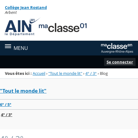
Panneau de gestion des cookies
Collège Jean Rostand
Menu de la rubrique
Contenu
Arbent
MENU
Se connecter
Vous êtes ici :
Accueil
›
"Tout le monde lit"
›
4° / 3°
›
Blog
"Tout le monde lit"
6° / 5°
4° / 3°