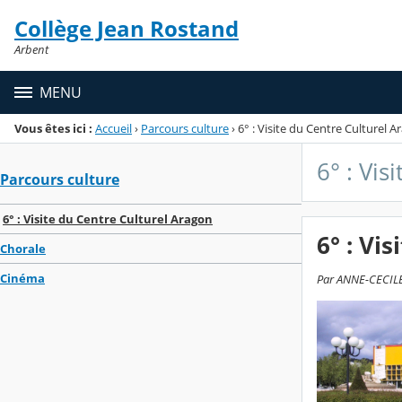
Panneau de gestion des cookies
Collège Jean Rostand
Menu de la rubrique
Contenu
Arbent
MENU
Vous êtes ici :
Accueil
›
Parcours culture
›
6° : Visite du Centre Culturel 
6° : Vis
Parcours culture
6° : Visite du Centre Culturel Aragon
6° : Vi
Chorale
Cinéma
Par ANNE-CECILE 