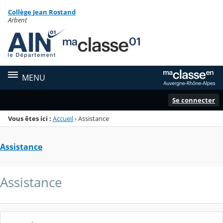
Panneau de gestion des cookies
Collège Jean Rostand
Menu de la rubrique
Contenu
Arbent
MENU
Se connecter
Vous êtes ici :
Accueil
›
Assistance
Assistance
Assistance