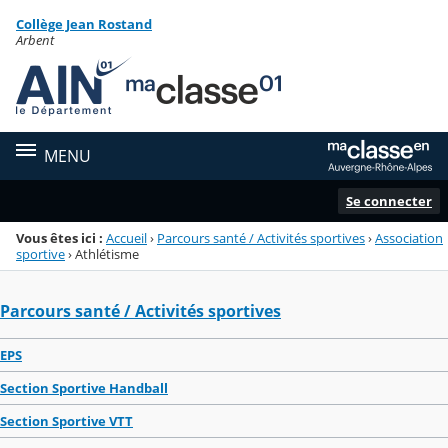
Panneau de gestion des cookies
Collège Jean Rostand
Menu de la rubrique
Contenu
Arbent
MENU
Se connecter
Vous êtes ici :
Accueil
›
Parcours santé / Activités sportives
›
Association
sportive
›
Athlétisme
Parcours santé / Activités sportives
EPS
Section Sportive Handball
Section Sportive VTT