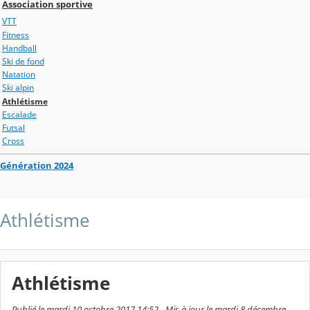
Association sportive
VTT
Fitness
Handball
Ski de fond
Natation
Ski alpin
Athlétisme
Escalade
Futsal
Cross
Génération 2024
Athlétisme
Athlétisme
Publié le mardi 10 octobre 2017 14:52 - Mis à jour le mardi 8 décembre