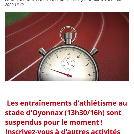
2020 16:49
Les entraînements
d'athlétisme
au
stade d'Oyonnax (13h30/16h) sont
suspendus pour le moment !
Inscrivez-vous à d'autres activités