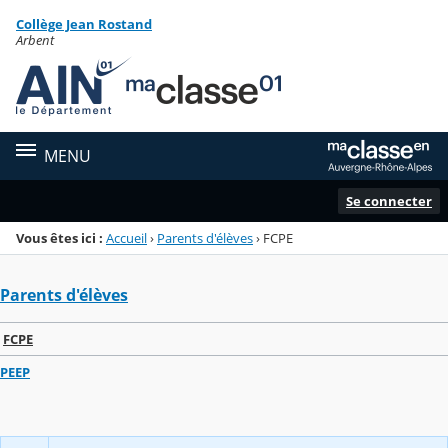
Panneau de gestion des cookies
Collège Jean Rostand
Menu de la rubrique
Contenu
Arbent
MENU
Se connecter
Vous êtes ici :
Accueil
›
Parents d'élèves
›
FCPE
Parents d'élèves
FCPE
PEEP