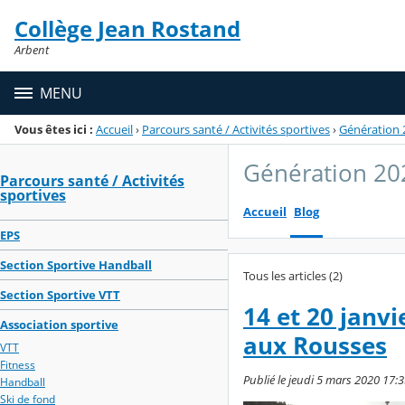
Panneau de gestion des cookies
Collège Jean Rostand
Menu de la rubrique
Contenu
Arbent
MENU
Vous êtes ici :
Accueil
›
Parcours santé / Activités sportives
›
Génération 
Génération 20
Parcours santé / Activités
sportives
Accueil
Blog
EPS
Section Sportive Handball
Tous les articles (2)
Section Sportive VTT
14 et 20 janv
Association sportive
aux Rousses
VTT
Fitness
Publié le jeudi 5 mars 2020 17:3
Handball
Ski de fond