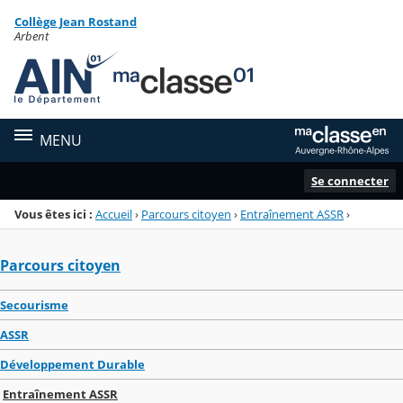
Panneau de gestion des cookies
Collège Jean Rostand
Menu de la rubrique
Contenu
Arbent
MENU
Se connecter
Vous êtes ici :
Accueil
›
Parcours citoyen
›
Entraînement ASSR
›
Parcours citoyen
Secourisme
ASSR
Développement Durable
Entraînement ASSR