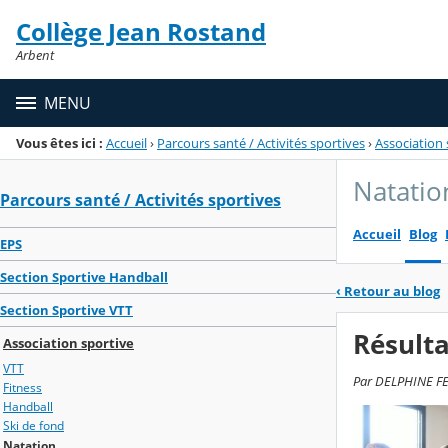
Panneau de gestion des cookies
Collège Jean Rostand
Menu de la rubrique
Contenu
Arbent
MENU
Vous êtes ici :
Accueil
›
Parcours santé / Activités sportives
›
Association 
Natatio
Parcours santé / Activités sportives
Accueil
Blog
EPS
Section Sportive Handball
‹
Retour au blog
Section Sportive VTT
Résult
Association sportive
VTT
Par DELPHINE FEU
Fitness
Handball
Ski de fond
Natation