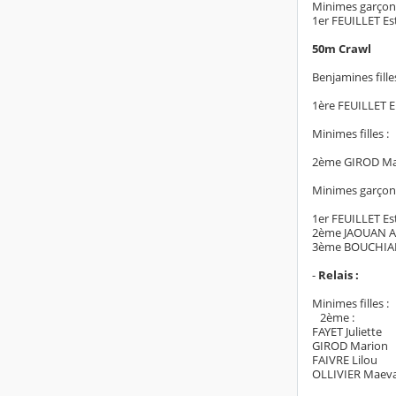
Minimes garçons
1er FEUILLET E
50m Crawl
Benjamines filles
1ère FEUILLET E
Minimes filles :
2ème GIROD Ma
Minimes garçons
1er FEUILLET E
2ème JAOUAN Al
3ème BOUCHIA
-
Relais :
Minimes filles :
2ème :
FAYET Juliette
GIROD Marion
FAIVRE Lilou
OLLIVIER Maev