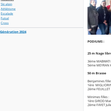
Ski alpin
Athlétisme
Escalade
Futsal
Cross
Génération 2024
PODIUMS :
25 m Nage libr
3ème MABWATI 
5ème MEYRAN K
50 m Brasse
Benjamines filles
1ère MIGLIORI
2ème FEUILLET 
Minimes filles :
1ère GIROD Mar
2ème FAYET Juli