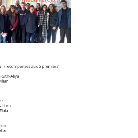
e
: (récompenses aux 5 premiers)
Ruth-Aliya
ilian
 :
NI Lou
Elaia
ion
ette