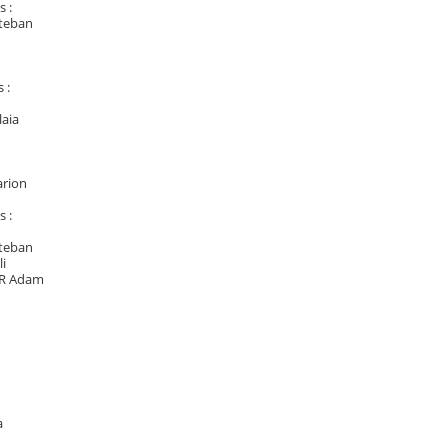
 :
steban
 :
laia
rion
 :
steban
i
R Adam
a