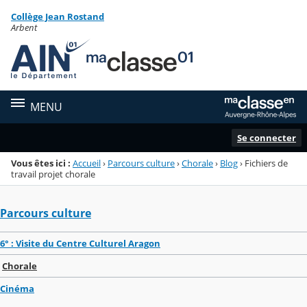
Panneau de gestion des cookies
Collège Jean Rostand
Menu de la rubrique
Contenu
Arbent
MENU
Se connecter
Vous êtes ici :
Accueil
›
Parcours culture
›
Chorale
›
Blog
›
Fichiers de
travail projet chorale
Parcours culture
6° : Visite du Centre Culturel Aragon
Chorale
Cinéma