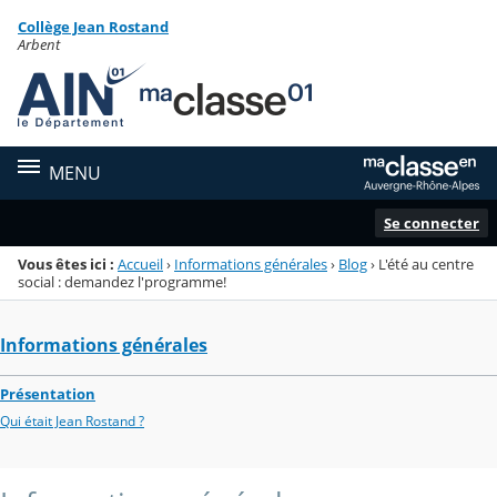
Panneau de gestion des cookies
Collège Jean Rostand
Menu de la rubrique
Contenu
Arbent
MENU
Se connecter
Vous êtes ici :
Accueil
›
Informations générales
›
Blog
›
L'été au centre
social : demandez l'programme!
Informations générales
Présentation
Qui était Jean Rostand ?