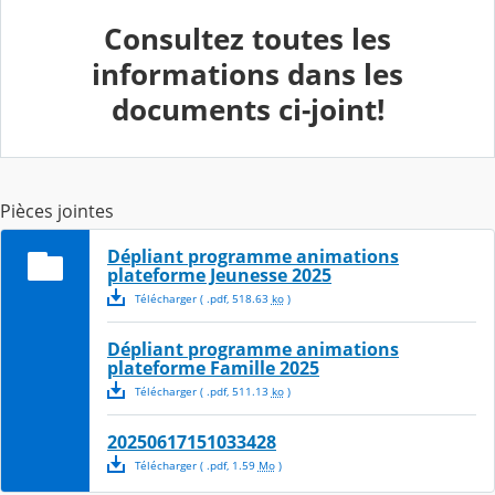
Consultez toutes les
informations dans les
documents ci-joint!
Pièces jointes
Dépliant programme animations
plateforme Jeunesse 2025
Télécharger
( .
pdf
,
518.63
ko
)
Dépliant programme animations
plateforme Famille 2025
Télécharger
( .
pdf
,
511.13
ko
)
20250617151033428
Télécharger
( .
pdf
,
1.59
Mo
)